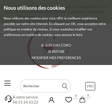
Livraison gratuite sur rendez-vous à Troyes et proche agglomération à
Nous utilisons des cookies
partir de 6 bouteilles et à partir de 24 bouteilles pour le reste du
département.
(Voir nos conditions de livraison)
Nous utilisons des cookies pour vous offrir la meilleure expérience
possible sur notre site Internet. En cliquant sur OK, vous acceptez notre
politique en matière de cookies. Si vous souhaitez modifier vos
préférences en matière de cookies, vous pouvez le faire
JE SUIS D'ACCORD
JE REFUSE
MODIFIER MES PRÉFÉRENCES
PRO
0
0
À votre service
06.15.14.33.22