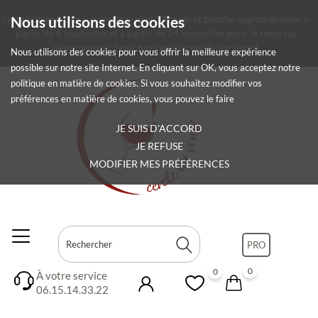
Livraison gratuite sur rendez-vous à Troyes et proche agglomération à
Nous utilisons des cookies
partir de 6 bouteilles et à partir de 24 bouteilles pour le reste du
département.
(Voir nos conditions de livraison)
Nous utilisons des cookies pour vous offrir la meilleure expérience
possible sur notre site Internet. En cliquant sur OK, vous acceptez notre
politique en matière de cookies. Si vous souhaitez modifier vos
préférences en matière de cookies, vous pouvez le faire
JE SUIS D'ACCORD
JE REFUSE
MODIFIER MES PRÉFÉRENCES
PRO
0
0
À votre service
06.15.14.33.22