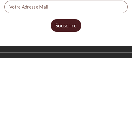
Souscrire
© 2026 - Ecommerce software by Weldeti
L'abus d'alcool est dangereux pour la santé, à consommer avec
modération