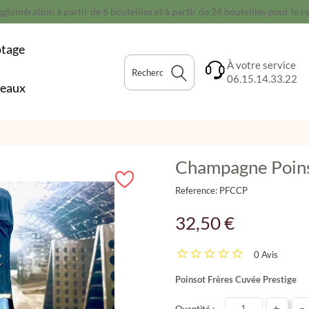
glomération à partir de 6 bouteilles et à partir de 24 bouteilles pour le 
otage
À votre service
06.15.14.33.22
deaux
Champagne Poins
Reference:
PFCCP
32,50 €
0 Avis
Poinsot Frères Cuvée Prestige
+
-
Quantité :