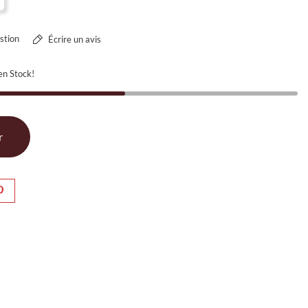
stion
Écrire un avis
en Stock!
r