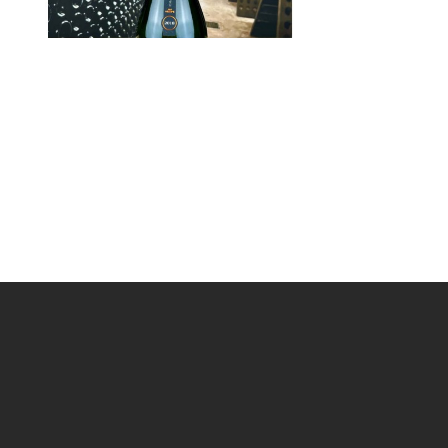
Rosé
Prix
23,00 €
Champagne Lamoureux Brut...
Champagne Lamoureux Brut
Florine
Jean-Jacques Lamoureux Brut
Florine 2018
Blanc
Prix
contact@cercleduvin.fr
28,00 €
Promotions
Bourgogne Coulanges La Vineuse
Nouveaux produi
Bourgogne Coulanges La Vineuse
Meilleures vente