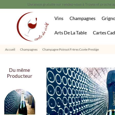
Livraison gratuite sur rendez-vous à Troyes et proche ag
Vins
Champagnes
Grign
Arts De La Table
Cartes Ca
Accueil
Champagnes
Champagne Poinsot Frères Cuvée Prestige
Du même
Producteur