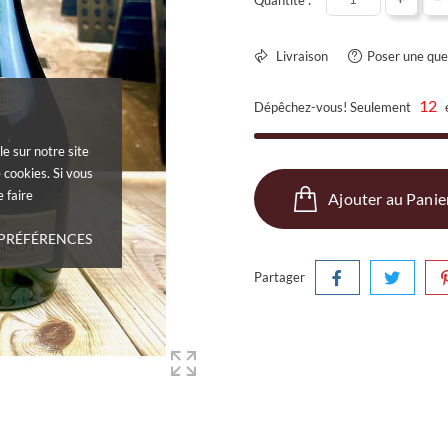
Livraison
Poser une que
12
Dépêchez-vous! Seulement
le sur notre site
 cookies. Si vous
 faire
Ajouter au Panie
 PRÉFÉRENCES
Partager