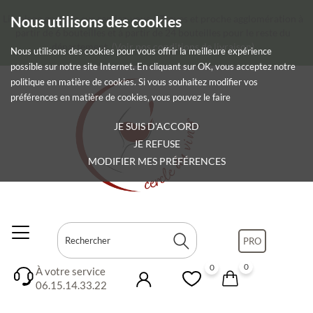
Livraison gratuite sur rendez-vous à Troyes et proche agglomération à
Nous utilisons des cookies
partir de 6 bouteilles et à partir de 24 bouteilles pour le reste du
département.
(Voir nos conditions de livraison)
Nous utilisons des cookies pour vous offrir la meilleure expérience
possible sur notre site Internet. En cliquant sur OK, vous acceptez notre
politique en matière de cookies. Si vous souhaitez modifier vos
préférences en matière de cookies, vous pouvez le faire
JE SUIS D'ACCORD
JE REFUSE
MODIFIER MES PRÉFÉRENCES
PRO
0
0
À votre service
06.15.14.33.22