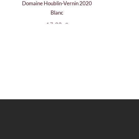
Domaine Houblin-Vernin 2020
Blanc
Prix
17,00 €
contact@cercleduvin.fr
Promotions
Nouveaux produi