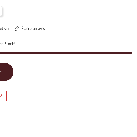
stion
Écrire un avis
en Stock!
r