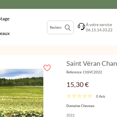
glomération à partir de 6 bouteilles et à partir de 24 bouteilles pour le 
otage
À votre service
06.15.14.33.22
deaux
Saint Véran Cha
Reference:
ChSVC2022
15,30 €
0 Avis
Domaine Cheveau
2022