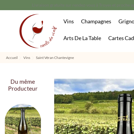
Livraison gratuite sur rendez-vous à Troyes et proche ag
Vins
Champagnes
Grign
Arts De La Table
Cartes Ca
Accueil
Vins
Saint Véran Chantevigne
Du même
Producteur