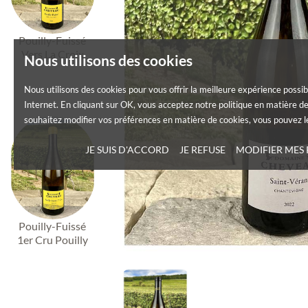
Pouilly-Fuissé
Vers La Croix
Nous utilisons des cookies
Nous utilisons des cookies pour vous offrir la meilleure expérience possib
Internet. En cliquant sur OK, vous acceptez notre politique en matière de
souhaitez modifier vos préférences en matière de cookies, vous pouvez le
JE SUIS D'ACCORD
JE REFUSE
MODIFIER MES
Pouilly-Fuissé
1er Cru Pouilly