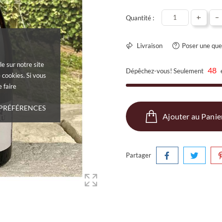
+
-
Quantité :
Livraison
Poser une que
le sur notre site
48
Dépêchez-vous! Seulement
 cookies. Si vous
 faire
 PRÉFÉRENCES
Ajouter au Panie
Partager