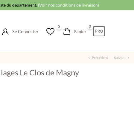
reste du département.
(Voir nos conditions de livraison)
0
0
Panier
PRO
Se Connecter
Précédent
Suivant
chevron_left
chevron_right
llages Le Clos de Magny