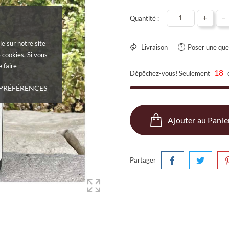
+
-
Quantité :
le sur notre site
Livraison
Poser une que
 cookies. Si vous
 faire
18
Dépêchez-vous! Seulement
 PRÉFÉRENCES
Ajouter au Panie
Partager