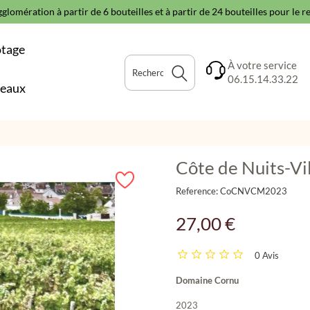
glomération à partir de 6 bouteilles et à partir de 24 bouteilles pour le 
otage
À votre service
06.15.14.33.22
deaux
Côte de Nuits-Vi
Reference:
CoCNVCM2023
27,00 €
0 Avis
Domaine Cornu
2023