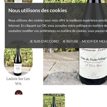
Nous utilisons des cookies
Bourgogne
Hautes-Côtes
Nous utilisons des cookies pour vous offrir la meilleure expérience possib
de...
Internet. En cliquant sur OK, vous acceptez notre politique en matière de
souhaitez modifier vos préférences en matière de cookies, vous pouvez le
JE SUIS D'ACCORD
JE REFUSE
MODIFIER MES
Ladoix Sur Les
Vris