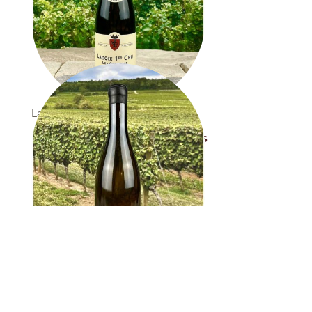
Ladoix 1er Cru Les Gréchons
Ladoix 1er Cru Les Gréchons
Domaine Nudant 2023
Blanc
Prix
38,00 €
Pouilly-Fuissé Vers La Croix
Pouilly-Fuissé Vers La Croix