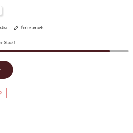
stion
Écrire un avis
en Stock!
r