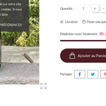
le sur notre site
+
-
Quantité :
 cookies. Si vous
 faire
Livraison
Poser une que
 PRÉFÉRENCES
30
Dépêchez-vous! Seulement
Ajouter au Panie
Partager