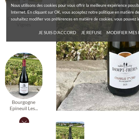
Nous utilisons des cookies pour vous offrir la meilleure expérience possib
Internet. En cliquant sur OK, vous acceptez notre politique en matière de
Chablis Vieilles
souhaitez modifier vos préférences en matière de cookies, vous pouvez le
Vignes
JE SUIS D'ACCORD
JE REFUSE
MODIFIER MES
Bourgogne
Epineuil Les...