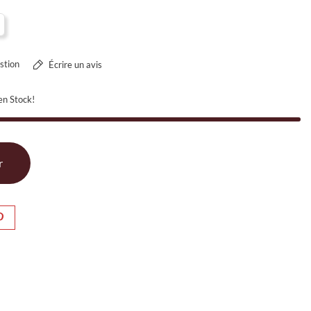
stion
Écrire un avis
en Stock!
r