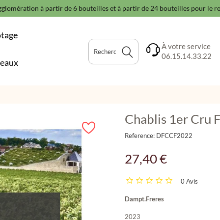
glomération à partir de 6 bouteilles et à partir de 24 bouteilles pour le 
otage
À votre service
06.15.14.33.22
deaux
Chablis 1er Cru
Reference:
DFCCF2022
27,40 €
0 Avis
Dampt.Freres
2023