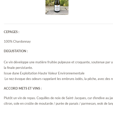
CEPAGES :
Chablis Vieilles
100% Chardonnay
Vignes magnum
DEGUSTATION :
Ce vin développe une matière fruitée pulpeuse et croquante, soutenue par u
la finale persistante.
Issue dune Exploitation Haute Valeur Environnementale
Le nez évoque des odeurs rappelant les embruns iodés, la pêche, avec des nuan
ACCORD METS ET VINS :
Plutôt un vin de repas. Coquilles de noix de Saint-Jacques, cur d'endive au 
citron, sole en croûte de moutarde / purée de panais / parmesan, wok de lang
Chablis 1er Cru
Fourchaume...