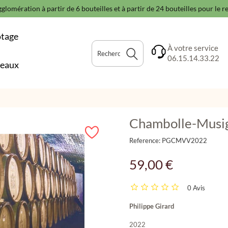
glomération à partir de 6 bouteilles et à partir de 24 bouteilles pour le 
otage
À votre service
06.15.14.33.22
deaux
Chambolle-Musign
Reference:
PGCMVV2022
59,00 €
0 Avis
Philippe Girard
2022