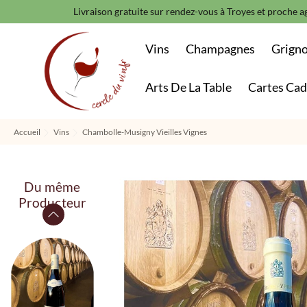
Livraison gratuite sur rendez-vous à Troyes et proche ag
Vins
Champagnes
Grign
Arts De La Table
Cartes Ca
Accueil
Vins
Chambolle-Musigny Vieilles Vignes
Du même
Producteur