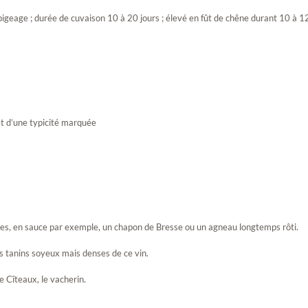
pigeage ; durée de cuvaison 10 à 20 jours ; élevé en fût de chêne durant 10 à 
et d’une typicité marquée
umes, en sauce par exemple, un chapon de Bresse ou un agneau longtemps rôti.
es tanins soyeux mais denses de ce vin.
le Cîteaux, le vacherin.