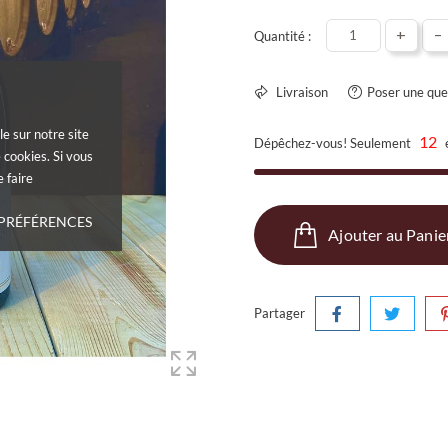
+
-
Quantité :
Livraison
Poser une que
le sur notre site
12
Dépêchez-vous! Seulement
 cookies. Si vous
 faire
 PRÉFÉRENCES
Ajouter au Panie
Partager