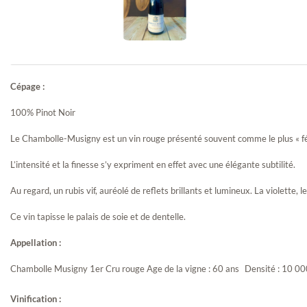
Cépage :
Chambolle-
100% Pinot Noir
Musigny 1er Cru
-...
Le Chambolle-Musigny est un vin rouge présenté souvent comme le plus « fé
L’intensité et la finesse s’y expriment en effet avec une élégante subtilité.
Au regard, un rubis vif, auréolé de reflets brillants et lumineux. La violette
Ce vin tapisse le palais de soie et de dentelle.
Appellation :
Chambolle Musigny 1er Cru rouge Age de la vigne : 60 ans Densité : 10 000 p
Savigny-Les-
Vinification :
Beaunes 1er