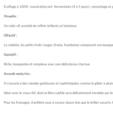
Cru...
Eraflage à 100% ; macération pré- fermentaire (4 à 5 jours) ; remontage et 
Visuelle :
Un rubis vif, auréolé de reflets brillants et lumineux
Olfactif :
La violette, les petits fruits rouges (fraise, framboise) composent son bouqu
Gustatif :
Pommard Vieilles
Riche, bouquetée et complexe avec une délicatesse charnue
Vignes
Accords mets/vin :
Il s’associe à des viandes goûteuses et sophistiquées comme le gibier à pl
Idem avec le veau rôti, dont la fibre subtile sera délicatement enrobée par l
Pour les fromages, il préfère ceux à saveur douce tels que le brillat-savarin, 