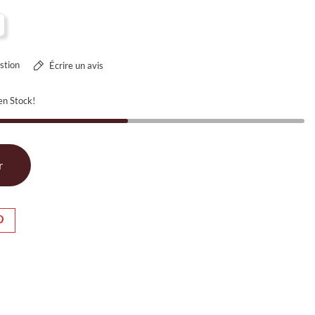
stion
Écrire un avis
en Stock!
r